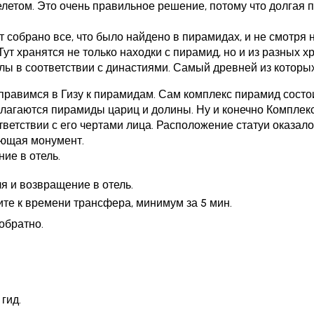
етом. Это очень правильное решение, потому что долгая по
 собрано все, что было найдено в пирамидах, и не смотря н
т хранятся не только находки с пирамид, но и из разных хр
 в соответствии с династиями. Самый древней из которых 
правимся в Гизу к пирамидам. Сам комплекс пирамид состои
лагаются пирамиды цариц и долины. Ну и конечно Комплек
етствии с его чертами лица. Расположение статуи оказалос
ющая монумент.
ие в отель.
я и возвращение в отель.
те к времени трансфера, минимум за 5 мин.
обратно.
гид.