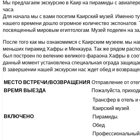
Мы предлагаем экскурсию в Каир на пирамиды с авиаперел
часа.
Для начала мы с вами посетим Каирский музей. Именно тут
нашего времени дошло огромное количество экспонатов. Ту
посвященный мировым египтологам. Музей поделен на залы
После того как мы ознакомимся с Каирским музеем, мы на
меньших пирамид Хафры и Менкаура. Так же рядом распо
был построен по велению великого фараона Хафры в соотв
данный момент установлена специальная ограда защища
В завершении нашей экскурсии нас ждет обед и возвращен
МЕСТО ВСТРЕЧИ/ВОЗВРАЩЕНИЯ
Отправление от отел
ВРЕМЯ ВЫЕЗДА
Пожалуйста, приходи
Трансфер в отель и 
Каирский музей.
ВКЛЮЧЕНО
Пирамиды.
Обед.
Профессиональный 