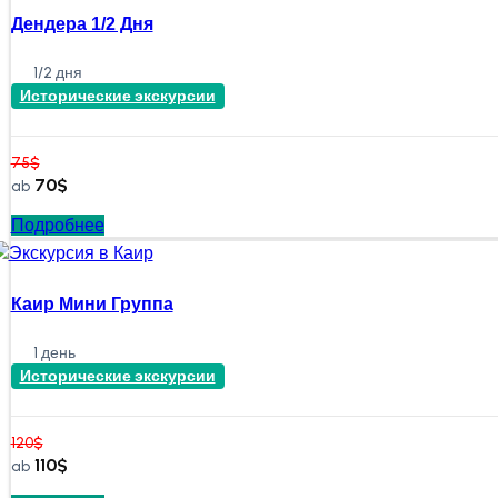
Дендера 1/2 Дня
1/2 дня
Исторические экскурсии
75
$
70
$
ab
Подробнее
Каир Мини Группа
1 день
Исторические экскурсии
120
$
110
$
ab