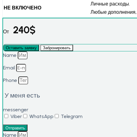
Личные расходы.
НЕ ВКЛЮЧЕНО
Любые дополнения, 
240
$
От
Оставить заявку
Забронировать
Name
Email
Phone
У меня есть
messenger
Viber
WhatsApp
Telegram
Отправить
Name