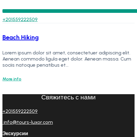
+201559222509
Beach Hiking
Lorem ipsum dolor sit amet, consectetuer adipiscing elit.
Aenean commodo ligula eget dolor. Aenean massa. Cum
sociis natoque penatibus et…
More info
Свяжитесь с нами
+201559222509
info@tours-luxor.com
Экскурсии